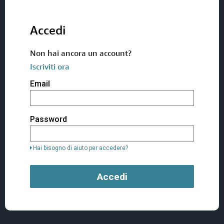
Accedi
Non hai ancora un account?
Iscriviti ora
Accedi
Email
utilizzando
l'indirizzo
email
e
Password
la
password.
Se
non
Hai bisogno di aiuto per accedere?
si
dispone
ancora
Accedi
di
un
account,
utilizzare
il
pulsante