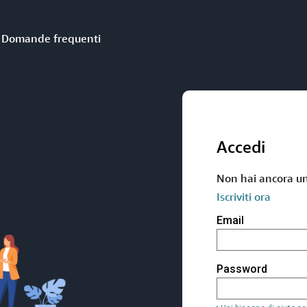
Domande frequenti
Accedi
Non hai ancora u
Iscriviti ora
Accedi
Email
utilizzando
l'indirizzo
email
e
Password
la
password.
Se
non